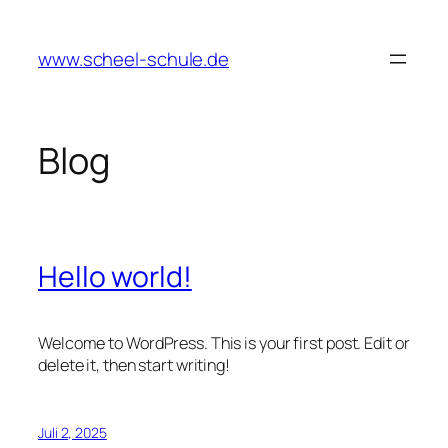
Zum
Inhalt
www.scheel-schule.de
springen
Blog
Hello world!
Welcome to WordPress. This is your first post. Edit or
delete it, then start writing!
Juli 2, 2025